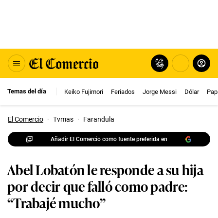
Temas del día
Keiko Fujimori
Feriados
Jorge Messi
Dólar
Pap
El Comercio
·
Tvmas
·
Farandula
Añadir El Comercio como fuente preferida en
Abel Lobatón le responde a su hija
por decir que falló como padre:
“Trabajé mucho”