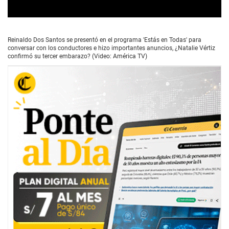
0
s
e
Reinaldo Dos Santos se presentó en el programa 'Estás en Todas' para
c
conversar con los conductores e hizo importantes anuncios, ¿Natalie Vértiz
o
confirmó su tercer embarazo? (Video: América TV)
n
d
s
o
f
3
7
s
e
c
o
n
d
s