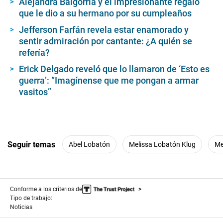
Alejandra Baigorria y el impresionante regalo
que le dio a su hermano por su cumpleaños
Jefferson Farfán revela estar enamorado y
sentir admiración por cantante: ¿A quién se
refería?
Erick Delgado reveló que lo llamaron de ‘Esto es
guerra’: “Imagínense que me pongan a armar
vasitos”
Seguir temas
Abel Lobatón
Melissa Lobatón Klug
Me
Conforme a los criterios de
Tipo de trabajo:
Noticias