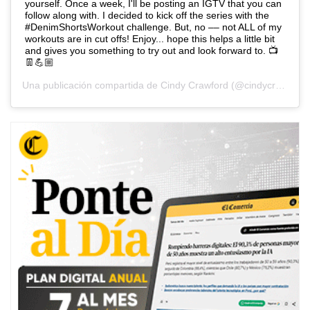
yourself. Once a week, I'll be posting an IGTV that you can
follow along with. I decided to kick off the series with the
#DenimShortsWorkout challenge. But, no –– not ALL of my
workouts are in cut offs! Enjoy... hope this helps a little bit
and gives you something to try out and look forward to. 📺
👖💪🏼
Una publicación compartida de
Cindy Crawford
(@cindycrawford) el