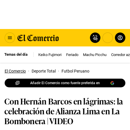
Temas del día
Keiko Fujimori
Feriado
Machu Picchu
Corredor az
El Comercio
·
Deporte Total
·
Futbol Peruano
Añadir El Comercio como fuente preferida en
Con Hernán Barcos en lágrimas: la
celebración de Alianza Lima en La
Bombonera | VIDEO