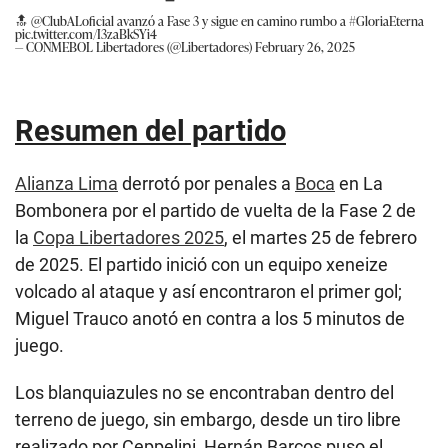
🔝
@ClubALoficial
avanzó a Fase 3 y sigue en camino rumbo a
#GloriaEterna
pic.twitter.com/I3zaBkSYi4
— CONMEBOL Libertadores (@Libertadores)
February 26, 2025
Resumen del partido
Alianza Lima
derrotó por penales a
Boca
en La
Bombonera por el partido de vuelta de la Fase 2 de
la
Copa Libertadores 2025
, el martes 25 de febrero
de 2025. El partido inició con un equipo xeneize
volcado al ataque y así encontraron el primer gol;
Miguel Trauco anotó en contra a los 5 minutos de
juego.
Los blanquiazules no se encontraban dentro del
terreno de juego, sin embargo, desde un tiro libre
realizado por Ceppelini, Hernán Barcos puso el