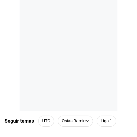
Seguir temas
UTC
Osías Ramírez
Liga 1