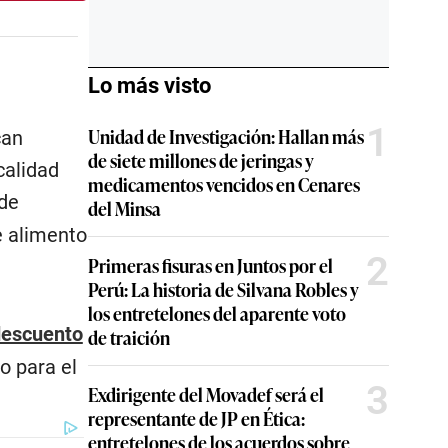
Lo más visto
1
Unidad de Investigación: Hallan más
can
de siete millones de jeringas y
calidad
medicamentos vencidos en Cenares
de
del Minsa
e alimento
2
Primeras fisuras en Juntos por el
Perú: La historia de Silvana Robles y
los entretelones del aparente voto
descuento
de traición
o para el
3
Exdirigente del Movadef será el
representante de JP en Ética:
entretelones de los acuerdos sobre