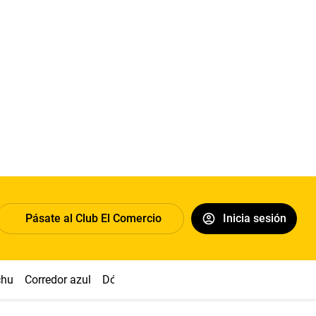
Pásate al Club El Comercio
Inicia sesión
chu
Corredor azul
Dólar
Congreso
Nasca
Acuña
Toled