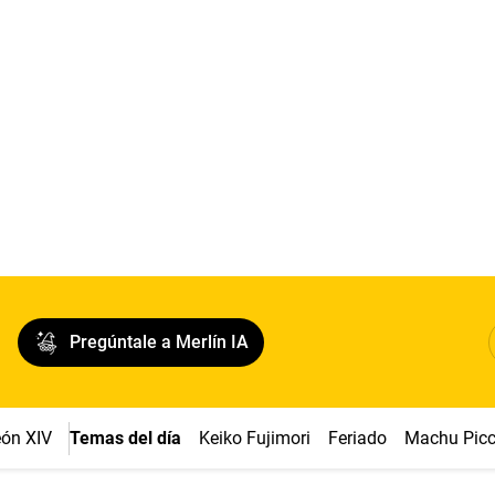
Pregúntale a Merlín IA
ón XIV
Temas del día
Keiko Fujimori
Feriado
Machu Pic