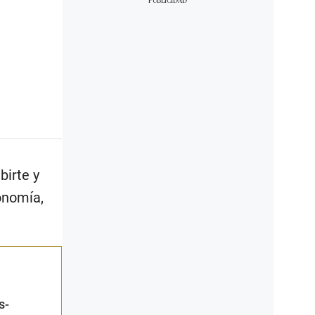
birte y
onomía,
s-