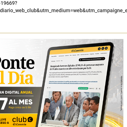
-19669?
adiario_web_club&utm_medium=web&utm_campaigne_