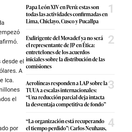
1
Papa León XIV en Perú: estas son
todas las actividades confirmadas en
Lima, Chiclayo, Cusco y Pucallpa
da
ú empezó
2
Exdirigente del Movadef ya no será
afirmó.
el representante de JP en Ética:
entretelones de los acuerdos
iniciales sobre la distribución de las
 desde el
comisiones
ólares. A
e Ica.
3
Aerolíneas responden a LAP sobre la
millones
TUUA a escalas internacionales:
“Una reducción parcial deja intacta
ados el
la desventaja competitiva de fondo”
4
“La organización está recuperando
el tiempo perdido”: Carlos Neuhaus,
ado por