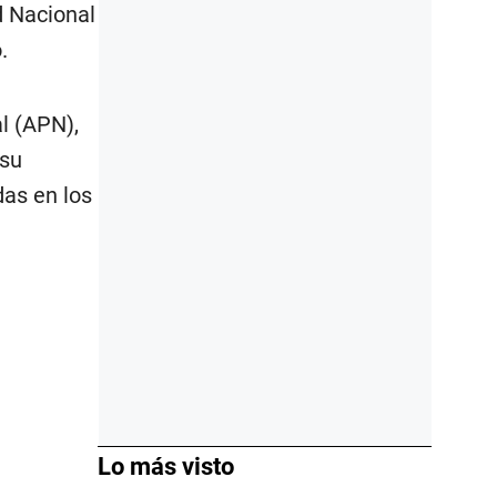
d Nacional
.
l (APN),
 su
das en los
Lo más visto