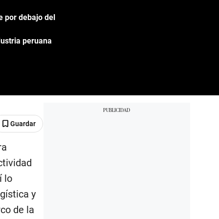
e por debajo del
dustria peruana
Guardar
ra
ctividad
 lo
gística y
co de la