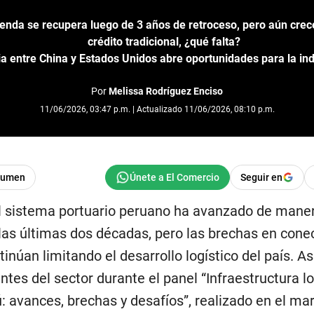
enda se recupera luego de 3 años de retroceso, pero aún crec
crédito tradicional, ¿qué falta?
 entre China y Estados Unidos abre oportunidades para la in
Por
Melissa Rodríguez Enciso
11/06/2026, 03:47 p.m. | Actualizado 11/06/2026, 08:10 p.m.
sumen
Seguir en
l sistema portuario peruano ha avanzado de mane
 las últimas dos décadas, pero las brechas en cone
ntinúan limitando el desarrollo logístico del país. Así
tes del sector durante el panel “Infraestructura lo
: avances, brechas y desafíos”, realizado en el mar