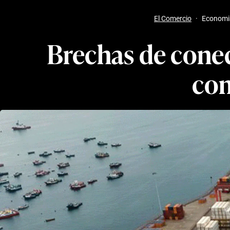
El Comercio
·
Economi
Brechas de conec
com