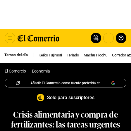
Temas del día
Keiko Fujimori
Feriado
Machu Picchu
Corredor az
El Comercio
·
Economia
Añadir El Comercio como fuente preferida en
Solo para suscriptores
Crisis alimentaria y compra de
fertilizantes: las tareas urgentes