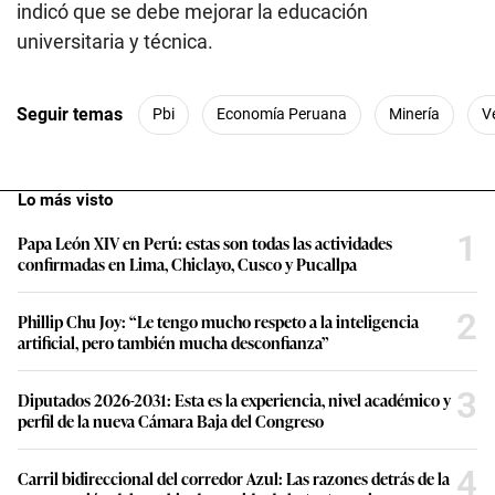
indicó que se debe mejorar la educación
universitaria y técnica.
Seguir temas
Pbi
Economía Peruana
Minería
V
Lo más visto
1
Papa León XIV en Perú: estas son todas las actividades
confirmadas en Lima, Chiclayo, Cusco y Pucallpa
2
Phillip Chu Joy: “Le tengo mucho respeto a la inteligencia
artificial, pero también mucha desconfianza”
3
Diputados 2026-2031: Esta es la experiencia, nivel académico y
perfil de la nueva Cámara Baja del Congreso
4
Carril bidireccional del corredor Azul: Las razones detrás de la