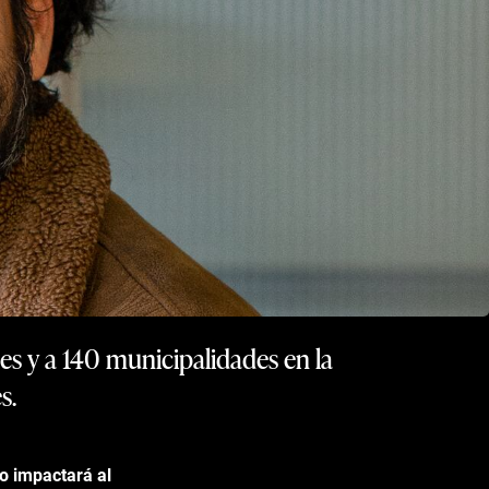
es y a 140 municipalidades en la
s.
o impactará al