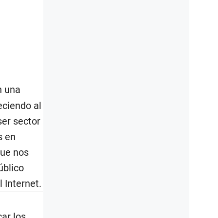
n una
eciendo al
ser sector
s en
que nos
úblico
 Internet.
ar los