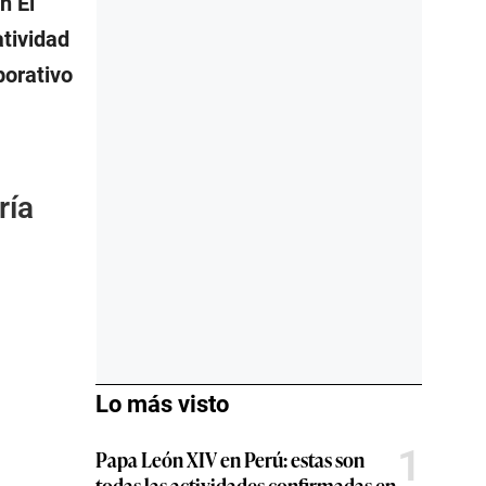
n El
atividad
porativo
ría
Lo más visto
1
Papa León XIV en Perú: estas son
todas las actividades confirmadas en