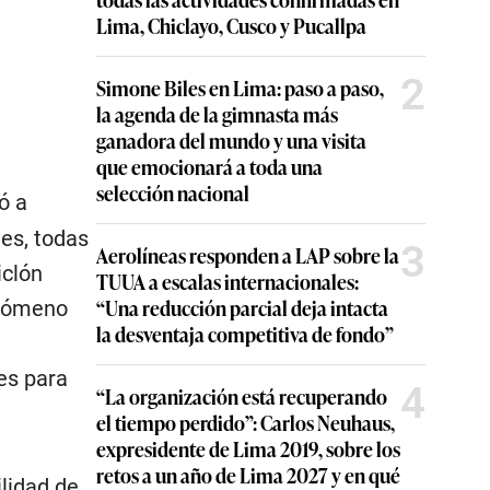
Lima, Chiclayo, Cusco y Pucallpa
2
Simone Biles en Lima: paso a paso,
la agenda de la gimnasta más
ganadora del mundo y una visita
que emocionará a toda una
selección nacional
ó a
es, todas
3
Aerolíneas responden a LAP sobre la
iclón
TUUA a escalas internacionales:
“Una reducción parcial deja intacta
Fenómeno
la desventaja competitiva de fondo”
es para
4
“La organización está recuperando
el tiempo perdido”: Carlos Neuhaus,
expresidente de Lima 2019, sobre los
retos a un año de Lima 2027 y en qué
ilidad de