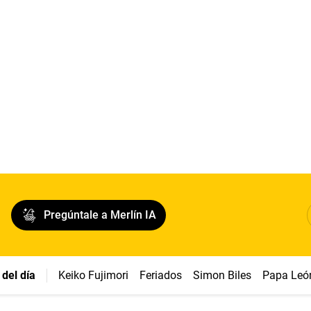
Pregúntale a Merlín IA
del día
Keiko Fujimori
Feriados
Simon Biles
Papa Leó