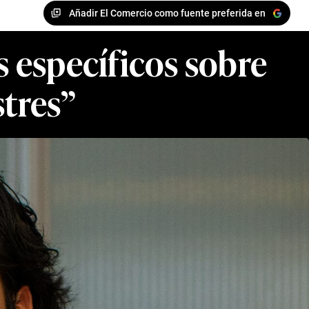
Añadir El Comercio como fuente preferida en
 específicos sobre
stres”