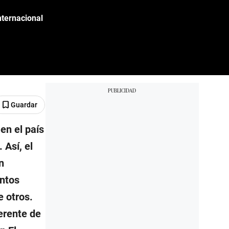
nternacional
Guardar
en el país
 Así, el
n
entos
e otros.
erente de