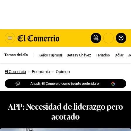
Temas del día
Keiko Fujimori
Betssy Chávez
Feriados
Dólar
J
El Comercio
·
Economia
·
Opinion
Añadir El Comercio como fuente preferida en
APP: Necesidad de liderazgo pero
acotado