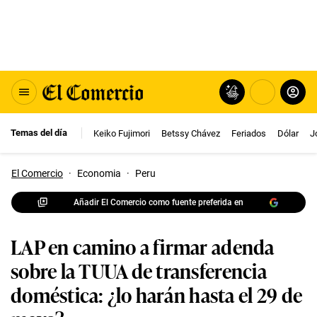
Temas del día
Keiko Fujimori
Betssy Chávez
Feriados
Dólar
J
El Comercio
·
Economia
·
Peru
Añadir El Comercio como fuente preferida en
LAP en camino a firmar adenda
sobre la TUUA de transferencia
doméstica: ¿lo harán hasta el 29 de