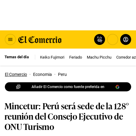
Temas del día
Keiko Fujimori
Feriado
Machu Picchu
Corredor az
El Comercio
·
Economia
·
Peru
Añadir El Comercio como fuente preferida en
Mincetur: Perú será sede de la 128°
reunión del Consejo Ejecutivo de
ONU Turismo