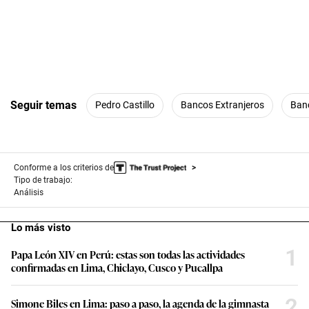
Seguir temas
Pedro Castillo
Bancos Extranjeros
Ban
Conforme a los criterios de
Tipo de trabajo:
Análisis
Lo más visto
1
Papa León XIV en Perú: estas son todas las actividades
confirmadas en Lima, Chiclayo, Cusco y Pucallpa
2
Simone Biles en Lima: paso a paso, la agenda de la gimnasta