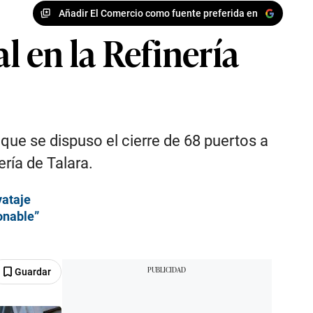
Añadir El Comercio como fuente preferida en
 en la Refinería
que se dispuso el cierre de 68 puertos a
ría de Talara.
vataje
onable”
Guardar