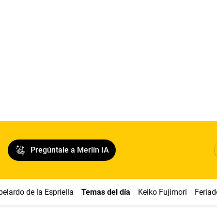
Pregúntale a Merlín IA
belardo de la Espriella
Temas del día
Keiko Fujimori
Feriad