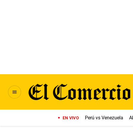
Perú vs Venezuela
A
EN VIVO