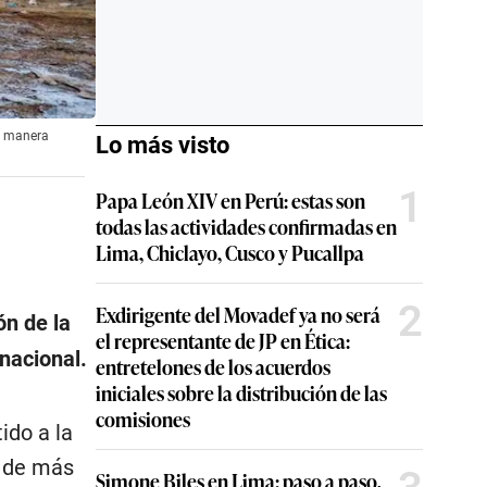
e manera
Lo más visto
1
Papa León XIV en Perú: estas son
todas las actividades confirmadas en
Lima, Chiclayo, Cusco y Pucallpa
2
Exdirigente del Movadef ya no será
ón de la
el representante de JP en Ética:
 nacional.
entretelones de los acuerdos
iniciales sobre la distribución de las
comisiones
ido a la
o de más
Simone Biles en Lima: paso a paso,