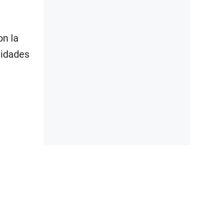
on la
vidades