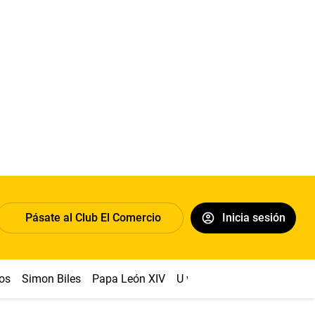
Pásate al Club El Comercio
Inicia sesión
os
Simon Biles
Papa León XIV
U vs Cristal
Dólar
Congr