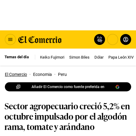
Temas del día
Keiko Fujimori
Simon Biles
Dólar
Papa León XIV
El Comercio
·
Economia
·
Peru
Añadir El Comercio como fuente preferida en
Sector agropecuario creció 5,2% en
octubre impulsado por el algodón
rama, tomate y arándano