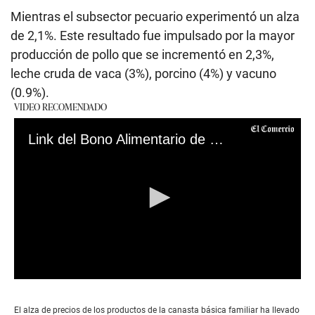
Mientras el subsector pecuario experimentó un alza
de 2,1%. Este resultado fue impulsado por la mayor
producción de pollo que se incrementó en 2,3%,
leche cruda de vaca (3%), porcino (4%) y vacuno
(0.9%).
VIDEO RECOMENDADO
Link del Bono Alimentario de S/ 270: consulta AQUÍ si eres uno de los beneficiarios del subsidio
0
seconds
of
El alza de precios de los productos de la canasta básica familiar ha llevado