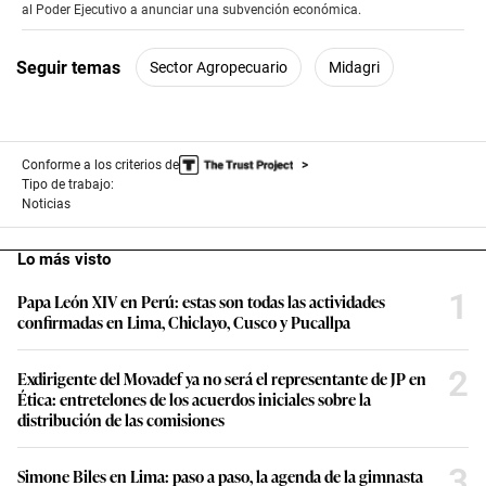
0
al Poder Ejecutivo a anunciar una subvención económica.
seconds
Seguir temas
Sector Agropecuario
Midagri
Conforme a los criterios de
Tipo de trabajo:
Noticias
Lo más visto
1
Papa León XIV en Perú: estas son todas las actividades
confirmadas en Lima, Chiclayo, Cusco y Pucallpa
2
Exdirigente del Movadef ya no será el representante de JP en
Ética: entretelones de los acuerdos iniciales sobre la
distribución de las comisiones
3
Simone Biles en Lima: paso a paso, la agenda de la gimnasta