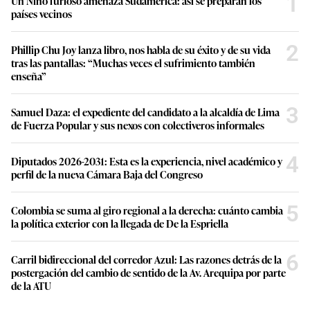
1
Un Niño furioso amenaza Sudamérica: así se preparan los
países vecinos
2
Phillip Chu Joy lanza libro, nos habla de su éxito y de su vida
tras las pantallas: “Muchas veces el sufrimiento también
enseña”
3
Samuel Daza: el expediente del candidato a la alcaldía de Lima
de Fuerza Popular y sus nexos con colectiveros informales
4
Diputados 2026-2031: Esta es la experiencia, nivel académico y
perfil de la nueva Cámara Baja del Congreso
5
Colombia se suma al giro regional a la derecha: cuánto cambia
la política exterior con la llegada de De la Espriella
6
Carril bidireccional del corredor Azul: Las razones detrás de la
postergación del cambio de sentido de la Av. Arequipa por parte
de la ATU