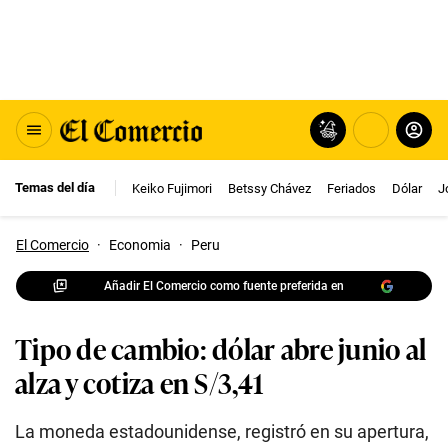
Temas del día
Keiko Fujimori
Betssy Chávez
Feriados
Dólar
J
El Comercio
·
Economia
·
Peru
Añadir El Comercio como fuente preferida en
Tipo de cambio: dólar abre junio al
alza y cotiza en S/3,41
La moneda estadounidense, registró en su apertura,