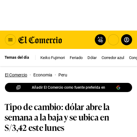
Temas del día
Keiko Fujimori
Feriado
Dólar
Corredor azul
Con
El Comercio
·
Economia
·
Peru
Añadir El Comercio como fuente preferida en
Tipo de cambio: dólar abre la
semana a la baja y se ubica en
S/3,42 este lunes