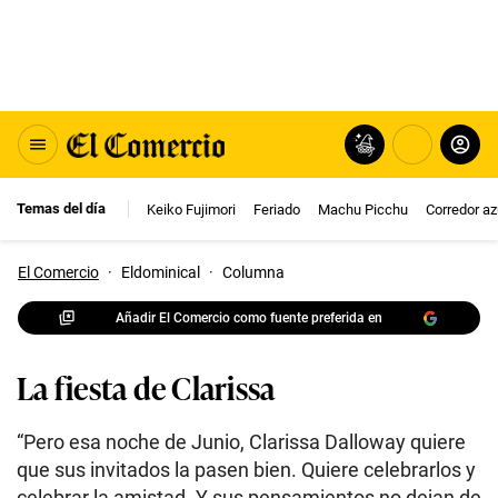
Temas del día
Keiko Fujimori
Feriado
Machu Picchu
Corredor az
El Comercio
·
Eldominical
·
Columna
Añadir El Comercio como fuente preferida en
La fiesta de Clarissa
“Pero esa noche de Junio, Clarissa Dalloway quiere
que sus invitados la pasen bien. Quiere celebrarlos y
celebrar la amistad. Y sus pensamientos no dejan de