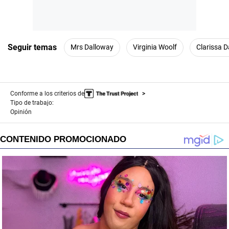
Seguir temas
Mrs Dalloway
Virginia Woolf
Clarissa 
Conforme a los criterios de
Tipo de trabajo:
Opinión