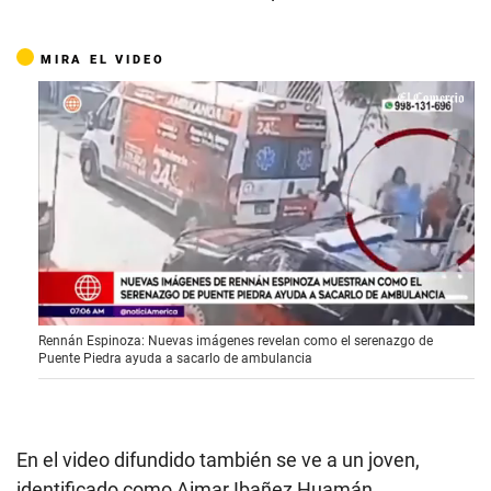
MIRA EL VIDEO
0
Rennán Espinoza: Nuevas imágenes revelan como el serenazgo de
s
Puente Piedra ayuda a sacarlo de ambulancia
e
c
o
n
d
s
En el video difundido también se ve a un joven,
o
identificado como Aimar Ibañez Huamán,
f