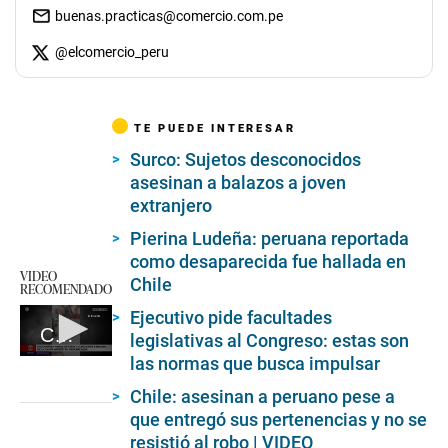
buenas.practicas@comercio.com.pe
@
elcomercio_peru
TE PUEDE INTERESAR
Surco: Sujetos desconocidos
asesinan a balazos a joven
extranjero
Pierina Ludeña: peruana reportada
como desaparecida fue hallada en
VIDEO
Chile
RECOMENDADO
Ejecutivo pide facultades
Comas: Encuentran armas de fuego, municiones e imagen de la santa muerte en casa baleada
legislativas al Congreso: estas son
las normas que busca impulsar
0
seconds
of
Chile: asesinan a peruano pese a
2
que entregó sus pertenencias y no se
minutes,
resistió al robo | VIDEO
42