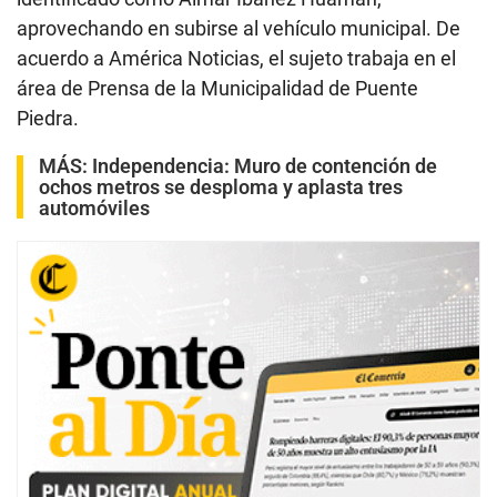
2
aprovechando en subirse al vehículo municipal. De
m
i
acuerdo a América Noticias, el sujeto trabaja en el
n
área de Prensa de la Municipalidad de Puente
u
t
Piedra.
e
s
,
MÁS:
Independencia: Muro de contención de
2
ochos metros se desploma y aplasta tres
8
automóviles
s
e
c
o
n
d
s