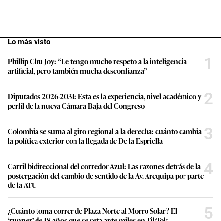
Lo más visto
1
Phillip Chu Joy: “Le tengo mucho respeto a la inteligencia
artificial, pero también mucha desconfianza”
2
Diputados 2026-2031: Esta es la experiencia, nivel académico y
perfil de la nueva Cámara Baja del Congreso
3
Colombia se suma al giro regional a la derecha: cuánto cambia
la política exterior con la llegada de De la Espriella
4
Carril bidireccional del corredor Azul: Las razones detrás de la
postergación del cambio de sentido de la Av. Arequipa por parte
de la ATU
5
¿Cuánto toma correr de Plaza Norte al Morro Solar? El
‘runner’ de 18 años que se reta ante miles en TikTok