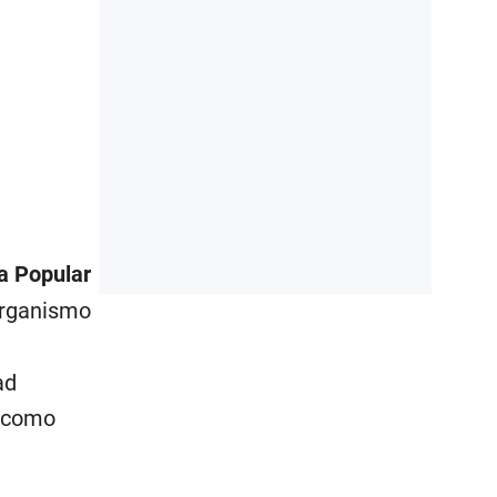
a Popular
 organismo
ad
o como