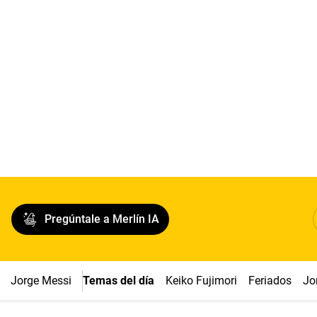
Pregúntale a Merlín IA
Jorge Messi
Temas del día
Keiko Fujimori
Feriados
Jo