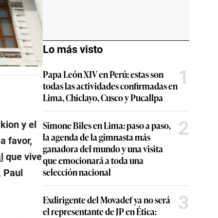
Lo más visto
1
Papa León XIV en Perú: estas son
todas las actividades confirmadas en
Lima, Chiclayo, Cusco y Pucallpa
2
kion y el
Simone Biles en Lima: paso a paso,
la agenda de la gimnasta más
a favor,
ganadora del mundo y una visita
l
que vive
que emocionará a toda una
selección nacional
, Paul
3
Exdirigente del Movadef ya no será
el representante de JP en Ética: