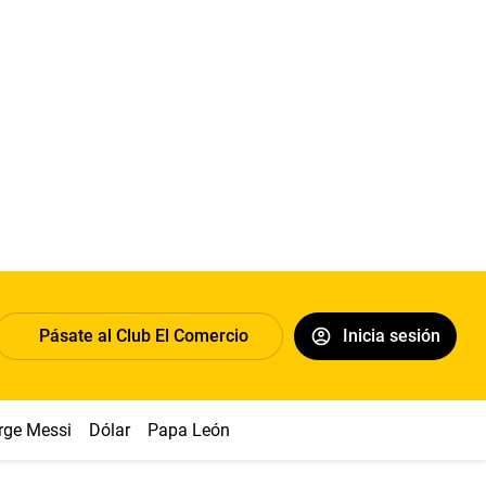
Pásate al Club El Comercio
Inicia sesión
rge Messi
Dólar
Papa León XIV
Congreso
Machu Picchu