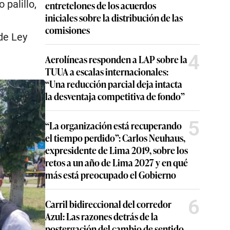
 palillo,
entretelones de los acuerdos
iniciales sobre la distribución de las
comisiones
 de Ley
4
Aerolíneas responden a LAP sobre la
TUUA a escalas internacionales:
“Una reducción parcial deja intacta
la desventaja competitiva de fondo”
5
“La organización está recuperando
el tiempo perdido”: Carlos Neuhaus,
expresidente de Lima 2019, sobre los
retos a un año de Lima 2027 y en qué
más está preocupado el Gobierno
6
Carril bidireccional del corredor
Azul: Las razones detrás de la
postergación del cambio de sentido