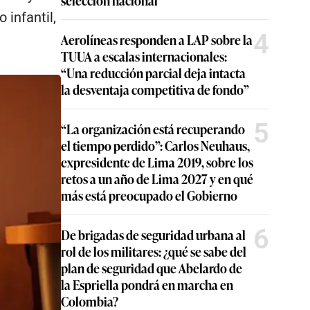
selección nacional
infantil,
4
Aerolíneas responden a LAP sobre la
TUUA a escalas internacionales:
“Una reducción parcial deja intacta
la desventaja competitiva de fondo”
5
“La organización está recuperando
el tiempo perdido”: Carlos Neuhaus,
expresidente de Lima 2019, sobre los
retos a un año de Lima 2027 y en qué
más está preocupado el Gobierno
6
De brigadas de seguridad urbana al
rol de los militares: ¿qué se sabe del
plan de seguridad que Abelardo de
la Espriella pondrá en marcha en
Colombia?