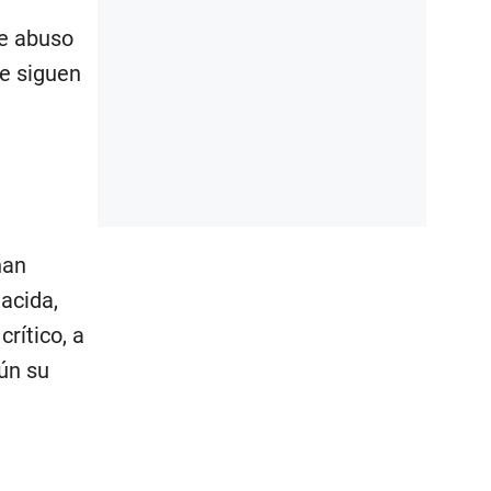
de abuso
Le siguen
han
acida,
rítico, a
gún su