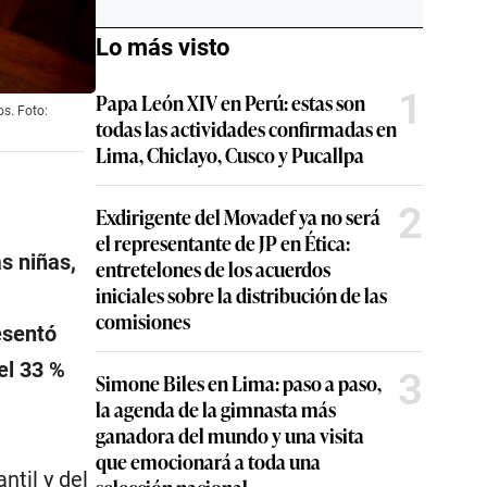
Lo más visto
1
Papa León XIV en Perú: estas son
os. Foto:
todas las actividades confirmadas en
Lima, Chiclayo, Cusco y Pucallpa
2
Exdirigente del Movadef ya no será
el representante de JP en Ética:
s niñas,
entretelones de los acuerdos
iniciales sobre la distribución de las
comisiones
esentó
el 33 %
3
Simone Biles en Lima: paso a paso,
la agenda de la gimnasta más
ganadora del mundo y una visita
que emocionará a toda una
ntil y del