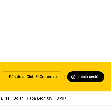
Pásate al Club El Comercio
Inicia sesión
Biles
Dólar
Papa León XIV
U vs Cristal
Congreso
Mach