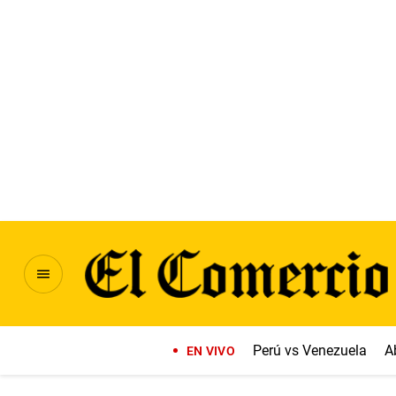
Perú vs Venezuela
A
EN VIVO