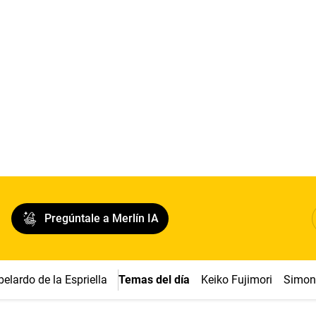
Pregúntale a Merlín IA
belardo de la Espriella
Temas del día
Keiko Fujimori
Simon 