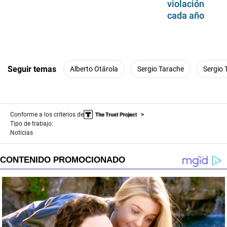
violación
cada año
Seguir temas
Alberto Otárola
Sergio Tarache
Sergio 
Conforme a los criterios de
Tipo de trabajo:
Noticias