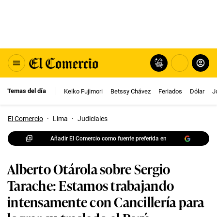
Temas del día
Keiko Fujimori
Betssy Chávez
Feriados
Dólar
J
El Comercio
·
Lima
·
Judiciales
Añadir El Comercio como fuente preferida en
Alberto Otárola sobre Sergio
Tarache: Estamos trabajando
intensamente con Cancillería para