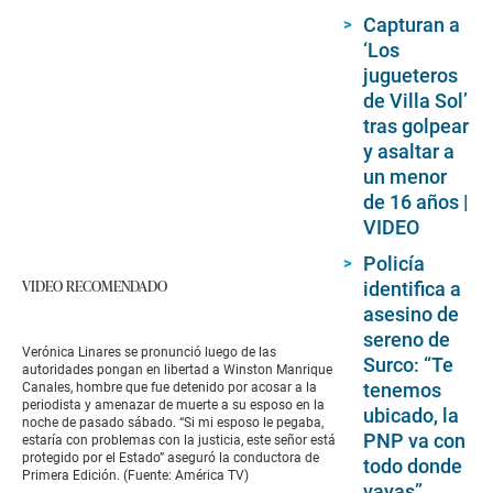
Capturan a
‘Los
jugueteros
de Villa Sol’
tras golpear
y asaltar a
un menor
de 16 años |
VIDEO
Policía
VIDEO RECOMENDADO
identifica a
asesino de
sereno de
Verónica Linares se pronunció luego de las
Surco: “Te
autoridades pongan en libertad a Winston Manrique
tenemos
Canales, hombre que fue detenido por acosar a la
periodista y amenazar de muerte a su esposo en la
ubicado, la
noche de pasado sábado. “Si mi esposo le pegaba,
PNP va con
estaría con problemas con la justicia, este señor está
protegido por el Estado” aseguró la conductora de
todo donde
Primera Edición. (Fuente: América TV)
vayas”