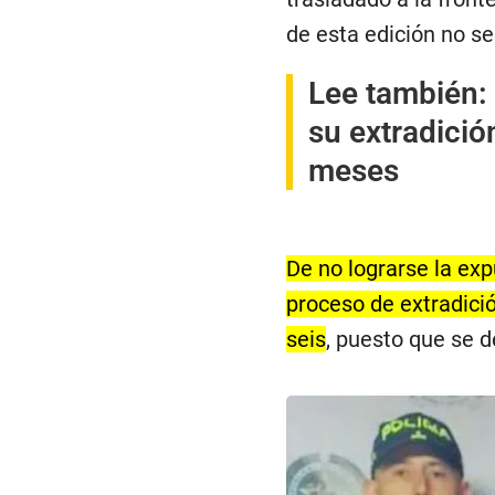
de esta edición no se
Lee también:
su extradici
meses
De no lograrse la exp
proceso de extradic
seis
, puesto que se d