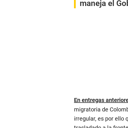
maneja el Gob
En entregas anterior
migratoria de Colombi
irregular, es por ell
trasladado a la front