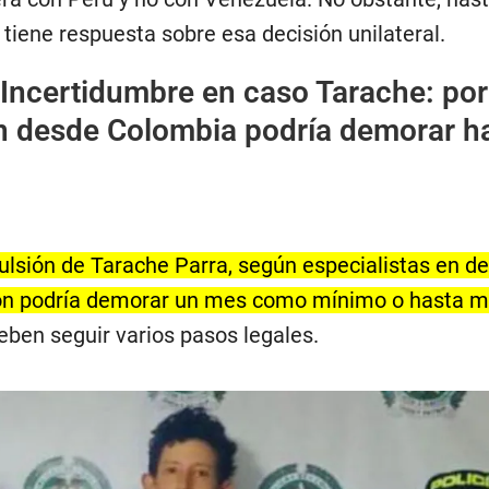
 tiene respuesta sobre esa decisión unilateral.
Incertidumbre en caso Tarache: po
ón desde Colombia podría demorar h
ulsión de Tarache Parra, según especialistas en de
ión podría demorar un mes como mínimo o hasta m
eben seguir varios pasos legales.