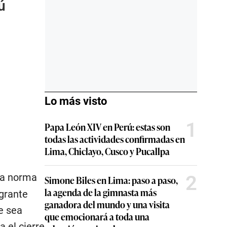
ú
Lo más visto
1
Papa León XIV en Perú: estas son
todas las actividades confirmadas en
Lima, Chiclayo, Cusco y Pucallpa
 la norma
2
Simone Biles en Lima: paso a paso,
la agenda de la gimnasta más
igrante
ganadora del mundo y una visita
e sea
que emocionará a toda una
 el cierre