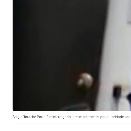
Sergio Tarache Parra fue interrogado -preliminarmente- por autoridades de 