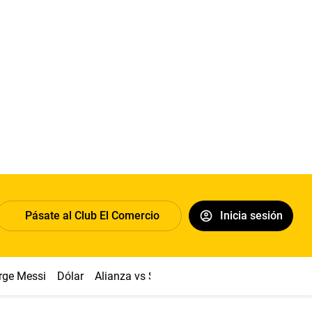
Pásate al Club El Comercio
Inicia sesión
rge Messi
Dólar
Alianza vs Sport Boys
Papa León XIV
Co