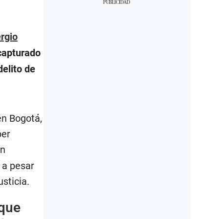
rgio
 capturado
elito de
en Bogotá,
ber
un
 a pesar
sticia.
 que