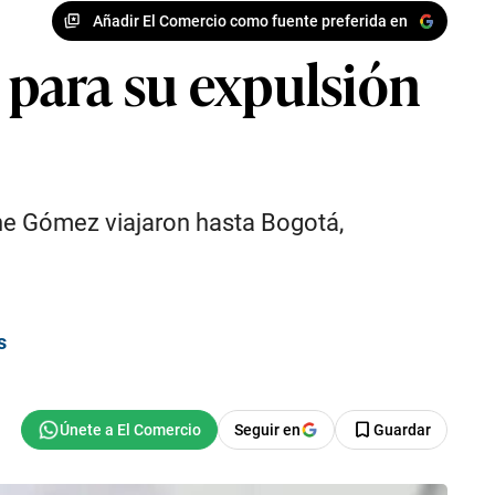
Añadir El Comercio como fuente preferida en
o para su expulsión
ne Gómez viajaron hasta Bogotá,
s
Seguir en
Guardar