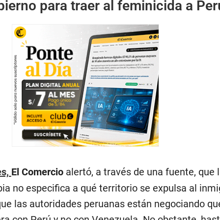
ierno para traer al feminicida a Per
es,
El Comercio
alertó, a través de una fuente, que
a no especifica a qué territorio se expulsa al inm
o que las autoridades peruanas están negociando qu
era con Perú y no con Venezuela. No obstante, hasta