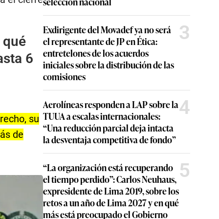
selección nacional
3
Exdirigente del Movadef ya no será
r qué
el representante de JP en Ética:
entretelones de los acuerdos
asta 6
iniciales sobre la distribución de las
comisiones
4
Aerolíneas responden a LAP sobre la
TUUA a escalas internacionales:
recho, su
“Una reducción parcial deja intacta
ás de
la desventaja competitiva de fondo”
5
“La organización está recuperando
el tiempo perdido”: Carlos Neuhaus,
expresidente de Lima 2019, sobre los
retos a un año de Lima 2027 y en qué
más está preocupado el Gobierno