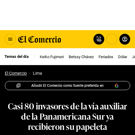
Temas del día
Keiko Fujimori
Betssy Chávez
Feriados
Dólar
J
El Comercio
·
Lima
Añadir El Comercio como fuente preferida en
Casi 80 invasores de la vía auxiliar
de la Panamericana Sur ya
recibieron su papeleta