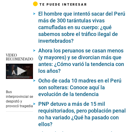
TE PUEDE INTERESAR
El hombre que intentó sacar del Perú
más de 300 tarántulas vivas
camufladas en su cuerpo: ¿qué
sabemos sobre el tráfico ilegal de
invertebrados?
Ahora los peruanos se casan menos
VIDEO
(y mayores) y se divorcian más que
RECOMENDADO
antes: ¿Cómo varió la tendencia con
los años?
Arequipa: accidente en carretera provoca cuatro fallecidos
Ocho de cada 10 madres en el Perú
0
seconds
son solteras: Conoce aquí la
of
Bus
evolución de la tendencia
1
interprovincial se
minute,
despistó y
PNP detuvo a más de 15 mil
14
provocó tragedia
seconds
requisitoriados, pero población penal
no ha variado ¿Qué ha pasado con
ellos?