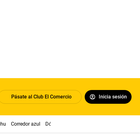
Pásate al Club El Comercio
Inicia sesión
chu
Corredor azul
Dólar
Congreso
Nasca
Acuña
Toled