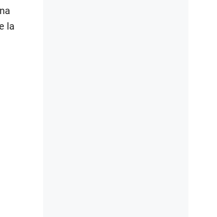
una
e la