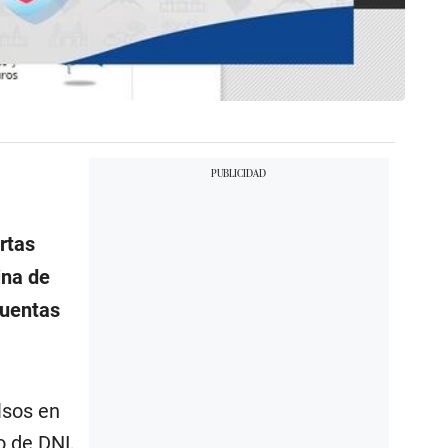
rtas
ina de
cuentas
lsos en
 de DNI,