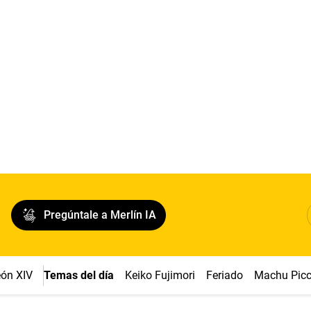
Pregúntale a Merlín IA
ón XIV
Temas del día
Keiko Fujimori
Feriado
Machu Pic