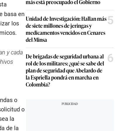
más está preocupado el Gobierno
sta
se basa en
5
Unidad de Investigación: Hallan más
izar los
de siete millones de jeringas y
medicamentos vencidos en Cenares
ómicos.
del Minsa
zan y cada
6
De brigadas de seguridad urbana al
chivos
rol de los militares: ¿qué se sabe del
plan de seguridad que Abelardo de
la Espriella pondrá en marcha en
Colombia?
endas o
olicitud o
sea la
da de la