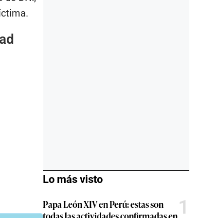
íctima.
dad
Lo más visto
1
Papa León XIV en Perú: estas son
todas las actividades confirmadas en