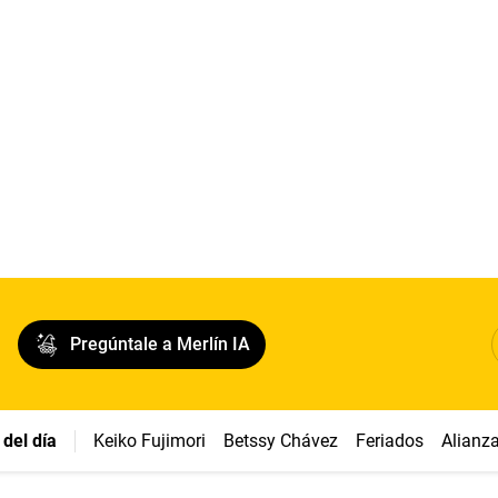
Pregúntale a Merlín IA
del día
Keiko Fujimori
Betssy Chávez
Feriados
Alianz