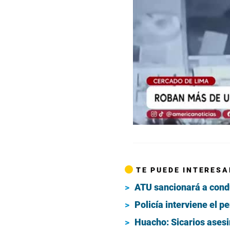
00:00
/
02:19
Rob
TE PUEDE INTERESA
ATU sancionará a condu
Policía interviene el p
Huacho: Sicarios asesi