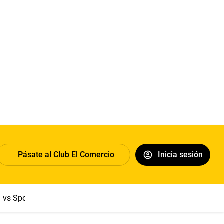
Pásate al Club El Comercio
Inicia sesión
a vs Sport Boys
Jorge Messi
Dólar
Papa León XIV
Congre