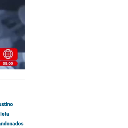
ustino
pleta
bandonados