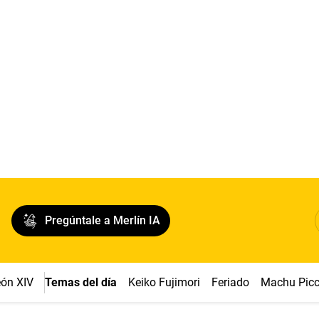
Pregúntale a Merlín IA
ón XIV
Temas del día
Keiko Fujimori
Feriado
Machu Pic