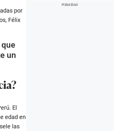
dadas por
s, Félix
 que
te un
cia?
erú. El
 de edad en
sele las