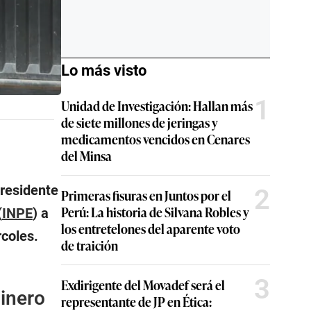
Lo más visto
1
Unidad de Investigación: Hallan más
de siete millones de jeringas y
medicamentos vencidos en Cenares
del Minsa
presidente
2
Primeras fisuras en Juntos por el
Perú: La historia de Silvana Robles y
(
INPE
) a
los entretelones del aparente voto
rcoles.
de traición
3
Exdirigente del Movadef será el
inero
representante de JP en Ética: