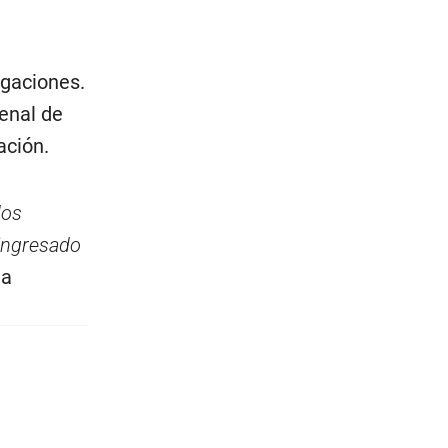
igaciones.
enal de
ación.
dos
 ingresado
 a