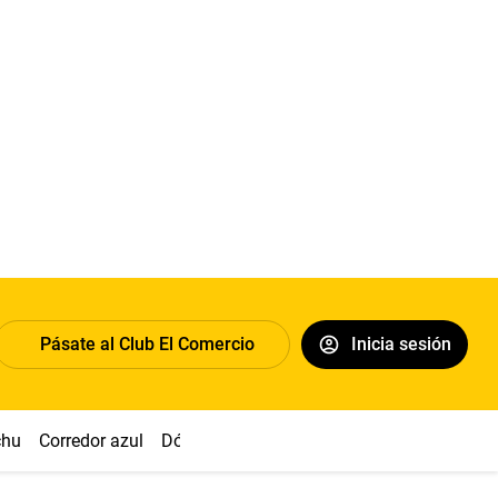
Pásate al Club El Comercio
Inicia sesión
chu
Corredor azul
Dólar
Congreso
Nasca
Acuña
Toled