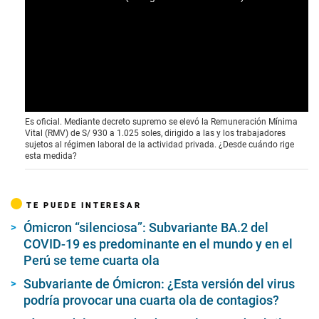
Es oficial. Mediante decreto supremo se elevó la Remuneración Mínima
Vital (RMV) de S/ 930 a 1.025 soles, dirigido a las y los trabajadores
sujetos al régimen laboral de la actividad privada. ¿Desde cuándo rige
esta medida?
TE PUEDE INTERESAR
Ómicron “silenciosa”: Subvariante BA.2 del
COVID-19 es predominante en el mundo y en el
Perú se teme cuarta ola
Subvariante de Ómicron: ¿Esta versión del virus
podría provocar una cuarta ola de contagios?