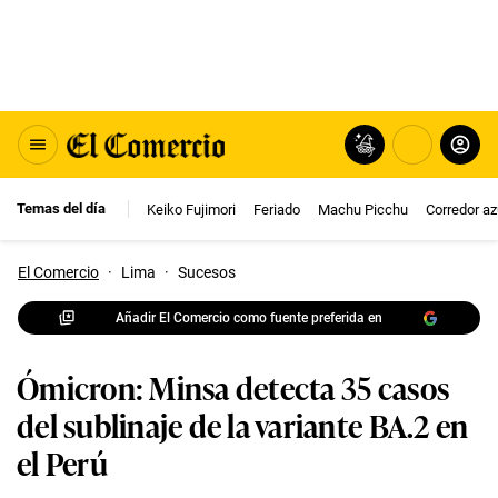
Temas del día
Keiko Fujimori
Feriado
Machu Picchu
Corredor az
El Comercio
·
Lima
·
Sucesos
Añadir El Comercio como fuente preferida en
Ómicron: Minsa detecta 35 casos
del sublinaje de la variante BA.2 en
el Perú