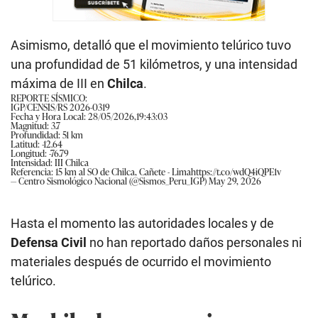
Asimismo, detalló que el movimiento telúrico tuvo
una profundidad de 51 kilómetros, y una intensidad
máxima de III en
Chilca
.
REPORTE SÍSMICO:
IGP/CENSIS/RS 2026-0319
Fecha y Hora Local: 28/05/2026,19:43:03
Magnitud: 3.7
Profundidad: 51 km
Latitud: -12.64
Longitud: -76.79
Intensidad: III Chilca
Referencia: 15 km al SO de Chilca, Cañete - Lima
https://t.co/wdQ4iQPE1v
— Centro Sismológico Nacional (@Sismos_Peru_IGP)
May 29, 2026
Hasta el momento las autoridades locales y de
Defensa Civil
no han reportado daños personales ni
materiales después de ocurrido el movimiento
telúrico.