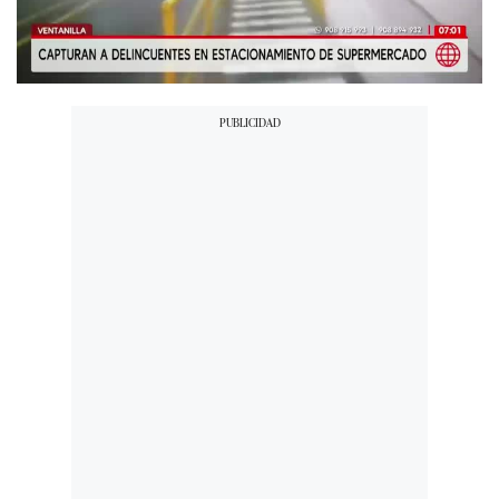
00:00
/
05:23