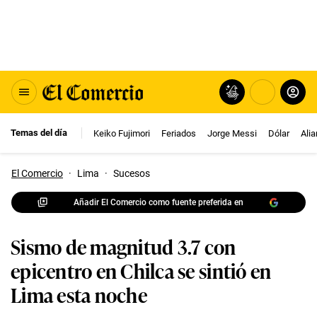
Temas del día
Keiko Fujimori
Feriados
Jorge Messi
Dólar
Ali
El Comercio
·
Lima
·
Sucesos
Añadir El Comercio como fuente preferida en
Sismo de magnitud 3.7 con
epicentro en Chilca se sintió en
Lima esta noche