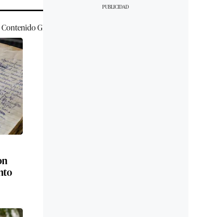
Contenido
GEC
on
nto