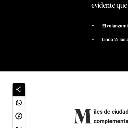
evidente que 
El relanzami
Línea 2: los
M
iles de ciuda
complementari