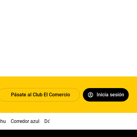
Pásate al Club El Comercio
Inicia sesión
chu
Corredor azul
Dólar
Congreso
Nasca
Acuña
Toled