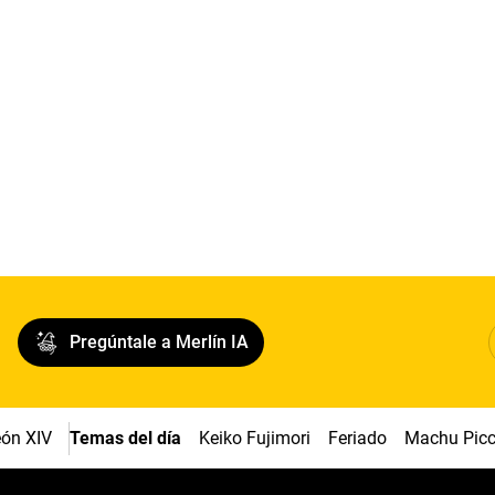
Pregúntale a Merlín IA
ón XIV
Temas del día
Keiko Fujimori
Feriado
Machu Pic