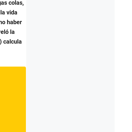
gas colas,
la vida
 no haber
eló la
 calcula