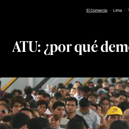
El Comercio
·
Lima
·
ATU: ¿por qué demo