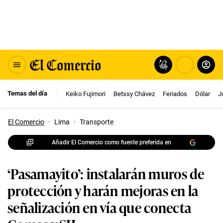
Temas del día
Keiko Fujimori
Betssy Chávez
Feriados
Dólar
J
El Comercio
·
Lima
·
Transporte
Añadir El Comercio como fuente preferida en
‘Pasamayito’: instalarán muros de
protección y harán mejoras en la
señalización en vía que conecta