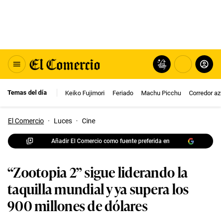
Temas del día
Keiko Fujimori
Feriado
Machu Picchu
Corredor az
El Comercio
·
Luces
·
Cine
Añadir El Comercio como fuente preferida en
“Zootopia 2” sigue liderando la
taquilla mundial y ya supera los
900 millones de dólares