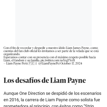
Con el fin de recordar y despedir a nuestro ídolo Liam James Payne, como
cuentas del fan club oficial les invitamos a ser parte de la velada que se está
organizando.
Esperamos contar con su presencia con el máximo respeto posible hacia
Liam, el fandom y su familia.
pic.twitter.com/usXrgTYo5l
— Liam Payne Perú 🇵🇪💧 (@LiamPaynePe)
October 17, 2024
Los desafíos de Liam Payne
Aunque One Direction se despidió de los escenarios
en 2016, la carrera de Liam Payne como solista fue
prometedora al principio, con éxitos como “Strip