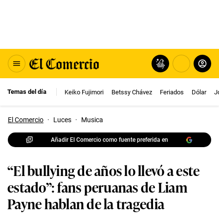
Temas del día
Keiko Fujimori
Betssy Chávez
Feriados
Dólar
J
El Comercio
·
Luces
·
Musica
Añadir El Comercio como fuente preferida en
“El bullying de años lo llevó a este
estado”: fans peruanas de Liam
Payne hablan de la tragedia