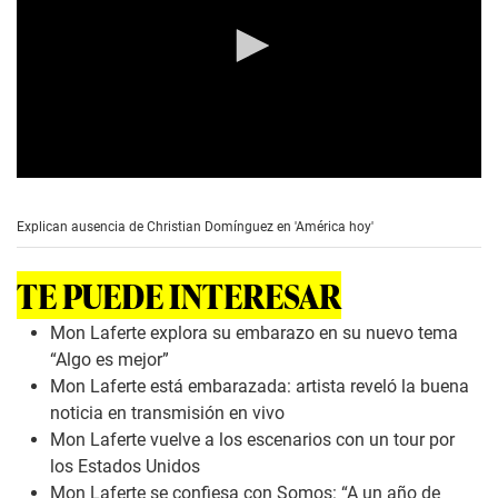
0
s
e
Explican ausencia de Christian Domínguez en 'América hoy'
c
o
n
TE PUEDE INTERESAR
d
s
o
Mon Laferte explora su embarazo en su nuevo tema
f
“Algo es mejor”
0
s
Mon Laferte está embarazada: artista reveló la buena
e
noticia en transmisión en vivo
c
o
Mon Laferte vuelve a los escenarios con un tour por
n
los Estados Unidos
d
s
Mon Laferte se confiesa con Somos: “A un año de