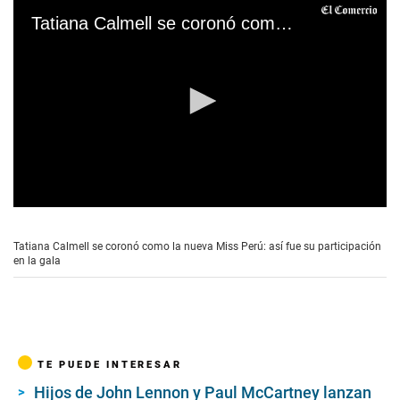
Tatiana Calmell se coronó como la nueva Miss Perú: así fue su participación en la gala
0
s
e
Tatiana Calmell se coronó como la nueva Miss Perú: así fue su participación
c
en la gala
o
n
d
s
o
f
3
TE PUEDE INTERESAR
m
i
Hijos de John Lennon y Paul McCartney lanzan
n