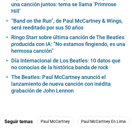
una canción juntos: tema se llama ‘Primrose
u
t
Hill’
e
s
“Band on the Run”, de Paul McCartney & Wings,
,
será reeditado por sus 50 años
1
8
Ringo Starr sobre última canción de The Beatles
s
e
producida con IA: “No estamos fingiendo, es una
c
hermosa canción”
o
n
Día Internacional de Los Beatles: 10 datos que
d
s
no conocías de la histórica banda de rock
The Beatles: Paul McCartney anunció el
lanzamiento de nueva canción con inédita
grabación de John Lennon
Seguir temas
Paul McCartney
Paul McCartney En Lima