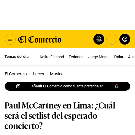
Temas del día
Keiko Fujimori
Feriados
Jorge Messi
Dólar
Ali
El Comercio
·
Luces
·
Musica
Añadir El Comercio como fuente preferida en
Paul McCartney en Lima: ¿Cuál
será el setlist del esperado
concierto?