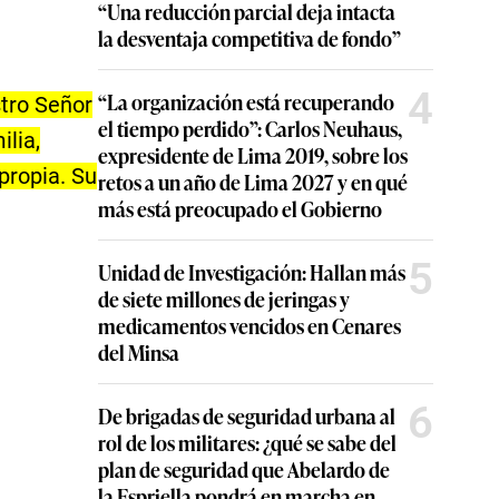
“Una reducción parcial deja intacta
la desventaja competitiva de fondo”
4
“La organización está recuperando
stro Señor
el tiempo perdido”: Carlos Neuhaus,
ilia,
expresidente de Lima 2019, sobre los
propia. Su
retos a un año de Lima 2027 y en qué
más está preocupado el Gobierno
5
Unidad de Investigación: Hallan más
de siete millones de jeringas y
medicamentos vencidos en Cenares
del Minsa
6
De brigadas de seguridad urbana al
rol de los militares: ¿qué se sabe del
plan de seguridad que Abelardo de
la Espriella pondrá en marcha en