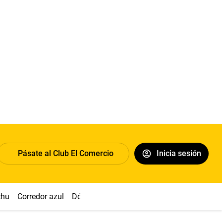
Pásate al Club El Comercio
Inicia sesión
chu
Corredor azul
Dólar
Congreso
Nasca
Acuña
Toled