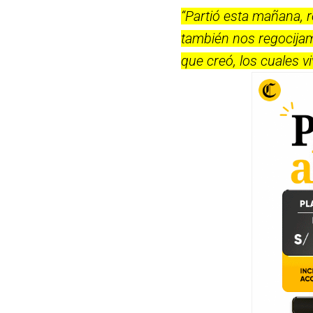
“Partió esta mañana, 
también nos regocijam
que creó, los cuales v