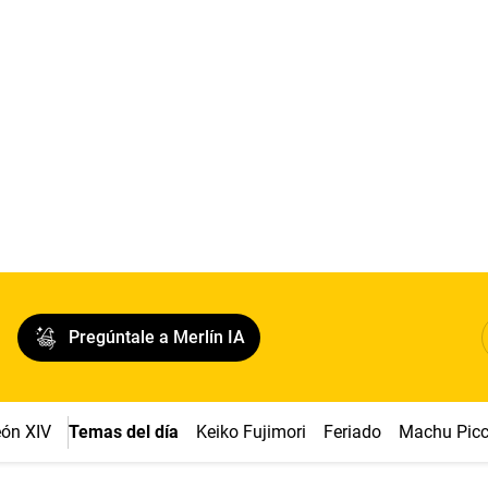
Pregúntale a Merlín IA
ón XIV
Temas del día
Keiko Fujimori
Feriado
Machu Pic