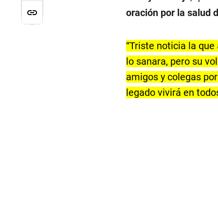
oración por la salud
“Triste noticia la qu
lo sanara, pero su vol
amigos y colegas por 
legado vivirá en todo