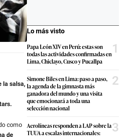
Lo más visto
1
Papa León XIV en Perú: estas son
todas las actividades confirmadas en
Lima, Chiclayo, Cusco y Pucallpa
2
Simone Biles en Lima: paso a paso,
 la salsa,
la agenda de la gimnasta más
ganadora del mundo y una visita
que emocionará a toda una
tars.
selección nacional
3
do como
Aerolíneas responden a LAP sobre la
TUUA a escalas internacionales:
na de