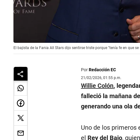
El bajista de la Fania All Stars dijo sentirse triste porque "tenía fe en que
Por
Redacción EC
21/02/2026, 01:55 p.m.
Willie Colón
, legenda
falleció la mañana d
generando una ola de
Uno de los primeros e
el
Rey del Bajo
, quie