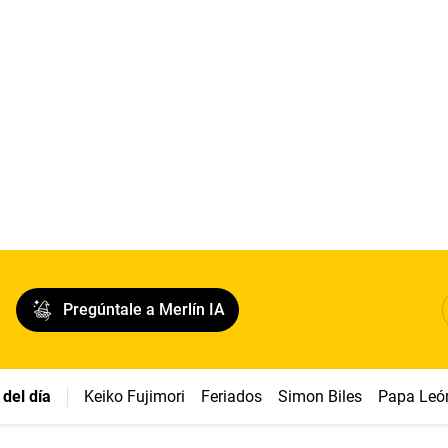
Pregúntale a Merlín IA
del día
Keiko Fujimori
Feriados
Simon Biles
Papa Leó