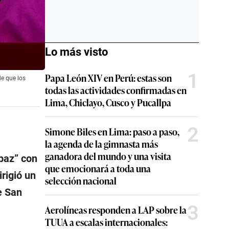
Lo más visto
1
Papa León XIV en Perú: estas son
de que los
todas las actividades confirmadas en
Lima, Chiclayo, Cusco y Pucallpa
2
Simone Biles en Lima: paso a paso,
la agenda de la gimnasta más
ganadora del mundo y una visita
 paz” con
que emocionará a toda una
irigió un
selección nacional
e San
3
Aerolíneas responden a LAP sobre la
TUUA a escalas internacionales: