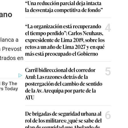
“Una reducción parcial deja intacta
la desventaja competitiva de fondo”
uano
4
“La organización está recuperando
el tiempo perdido”: Carlos Neuhaus,
expresidente de Lima 2019, sobre los
blanca a
retos a un año de Lima 2027 y en qué
s Prevost
más está preocupado el Gobierno
trados en
5
Carril bidireccional del corredor
Azul: Las razones detrás de la
postergación del cambio de sentido
de la Av. Arequipa por parte de la
ATU
6
De brigadas de seguridad urbana al
rol de los militares: ¿qué se sabe del
plan de seguridad que Abelardo de