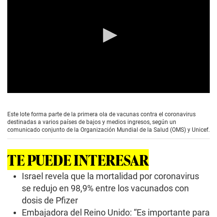
0
s
e
Este lote forma parte de la primera ola de vacunas contra el coronavirus
c
destinadas a varios países de bajos y medios ingresos, según un
o
comunicado conjunto de la Organización Mundial de la Salud (OMS) y Unicef.
n
d
s
TE PUEDE INTERESAR
o
f
0
Israel revela que la mortalidad por coronavirus
s
se redujo en 98,9% entre los vacunados con
e
c
dosis de Pfizer
o
Embajadora del Reino Unido: “Es importante para
n