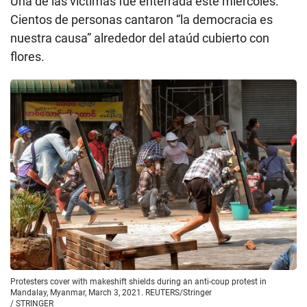
Una de las víctimas fue enterrada este miércoles.
Cientos de personas cantaron “la democracia es
nuestra causa” alrededor del ataúd cubierto con
flores.
Protesters cover with makeshift shields during an anti-coup protest in
Mandalay, Myanmar, March 3, 2021. REUTERS/Stringer
/
STRINGER