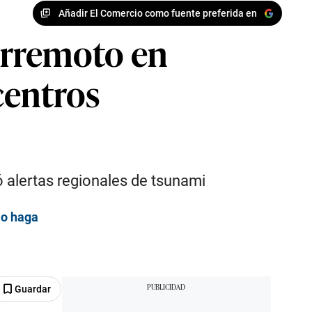
Añadir El Comercio como fuente preferida en
erremoto en
 centros
ó alertas regionales de tsunami
lo haga
Guardar