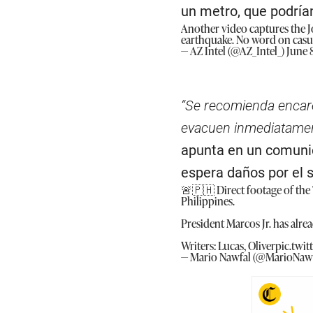
un metro, que podría
Another video captures the J
earthquake. No word on casua
— AZ Intel (@AZ_Intel_)
June 
“Se recomienda encare
evacuen inmediatament
apunta en un comunic
espera daños por el 
🚨🇵🇭 Direct footage of the
Philippines.
President Marcos Jr. has alr
Writers: Lucas, Oliver
pic.twi
— Mario Nawfal (@MarioNaw