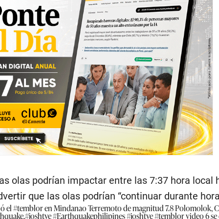
s olas podrían impactar entre las 7:37 hora local 
dvertir que las olas podrían “continuar durante hora
ió el
#temblor
en Mindanao Terremoto de magnitud 7.8 Polomolok, C
thquake
,
#joshtve
#Earthquakephilipines
#joshtve
#temblor
video 6 se