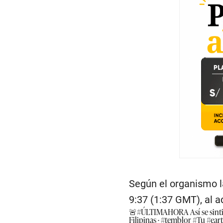
Según el organismo la
9:37 (1:37 GMT), al a
🚨
#ÚLTIMAHORA
Así se sint
Filipinas ·
#temblor
#Tu
#ear