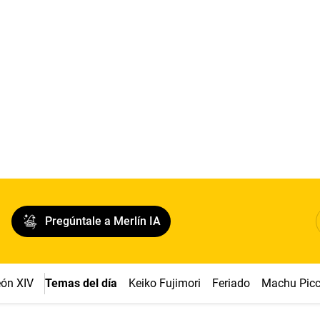
Pregúntale a Merlín IA
ón XIV
Temas del día
Keiko Fujimori
Feriado
Machu Pic