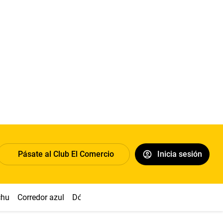
Pásate al Club El Comercio
Inicia sesión
chu
Corredor azul
Dólar
Congreso
Nasca
Acuña
Toled