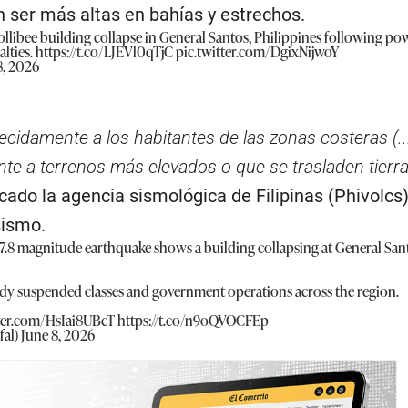
n ser más altas en bahías y estrechos.
ollibee building collapse in General Santos, Philippines following po
lties.
https://t.co/LJEVl0qTjC
pic.twitter.com/DgixNijwoY
8, 2026
cidamente a los habitantes de las zonas costeras (..
e a terrenos más elevados o que se trasladen tierra
ado la agencia sismológica de Filipinas (Phivolcs)
sismo.
 7.8 magnitude earthquake shows a building collapsing at General Sant
eady suspended classes and government operations across the region.
tter.com/HsIai8UBcT
https://t.co/n9oQVOCFEp
fal)
June 8, 2026