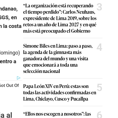
3
“La organización está recuperando
indanao,
el tiempo perdido”: Carlos Neuhaus,
USGS, en
expresidente de Lima 2019, sobre los
retos a un año de Lima 2027 y en qué
n la costa
más está preocupado el Gobierno
4
Simone Biles en Lima: paso a paso,
la agenda de la gimnasta más
 domingo)
ganadora del mundo y una visita
entro a
que emocionará a toda una
selección nacional
5
Papa León XIV en Perú: estas son
todas las actividades confirmadas en
Lima, Chiclayo, Cusco y Pucallpa
6
“Ellos nos escogen a nosotros”: las
a al