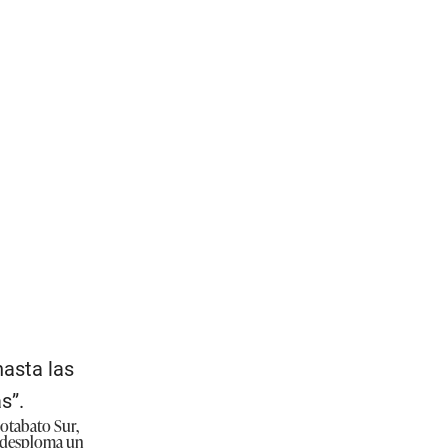
hasta las
s”.
otabato Sur,
 desploma un