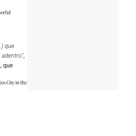
werful
.) que
 adentro”
,
, que
os City in the