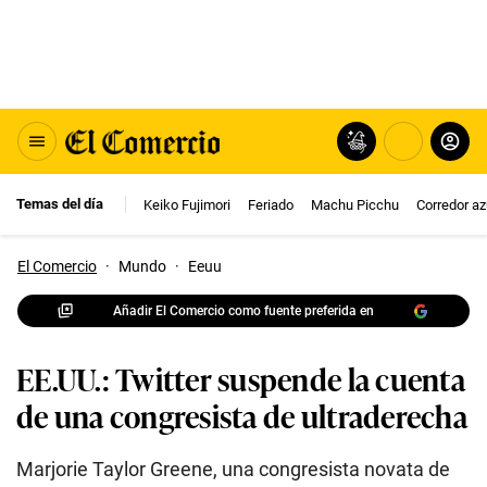
Temas del día
Keiko Fujimori
Feriado
Machu Picchu
Corredor az
El Comercio
·
Mundo
·
Eeuu
Añadir El Comercio como fuente preferida en
EE.UU.: Twitter suspende la cuenta
de una congresista de ultraderecha
Marjorie Taylor Greene, una congresista novata de