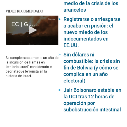
medio de la crisis de los
aranceles
VIDEO RECOMENDADO
Registrarse o arriesgarse
EC | Guerra en Gaza: A un año del ataque mortal de Hamás en Israel (loop)
a acabar en prisión: el
nuevo miedo de los
indocumentados en
EE.UU.
0
seconds
Sin dólares ni
of
Se cumple exactamente un año de
combustible: la crisis sin
17
la incursión de Hamas en
seconds
fin de Bolivia (y cómo se
territorio israelí, considerado el
peor ataque terrorista en la
complica en un año
historia de Israel.
electoral)
Jair Bolsonaro estable en
la UCI tras 12 horas de
operación por
subobstrucción intestinal