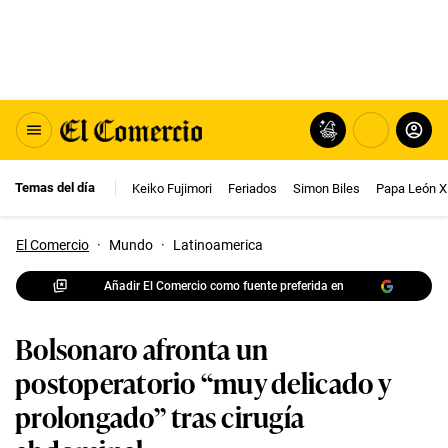
Temas del día
Keiko Fujimori
Feriados
Simon Biles
Papa León X
El Comercio
·
Mundo
·
Latinoamerica
Añadir El Comercio como fuente preferida en
Bolsonaro afronta un
postoperatorio “muy delicado y
prolongado” tras cirugía