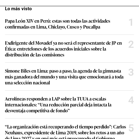
Lo más visto
1
Papa León XIV en Perú: estas son todas las actividades
confirmadas en Lima, Chiclayo, Cusco y Pucallpa
2
Exdirigente del Movadef ya no será el representante de JP en
Ética: entretelones de los acuerdos iniciales sobre la
distribución de las comisiones
3
Simone Biles en Lima: paso a paso, la agenda de la gimnasta
más ganadora del mundo y una visita que emocionará a toda
una selección nacional
4
Aerolíneas responden a LAP sobre la TUUA a escalas
internacionales: “Una reducción parcial deja intacta la
desventaja competitiva de fondo”
5
“La organización está recuperando el tiempo perdido”: Carlos
Neuhaus, expresidente de Lima 2019, sobre los retos a un año
de Lima 2027 y en qué más está preocupado el Gobierno