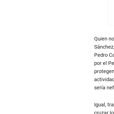
Quien no
Sánchez,
Pedro Ca
por el P
protegen
activida
sería nef
Igual, t
cruzar l