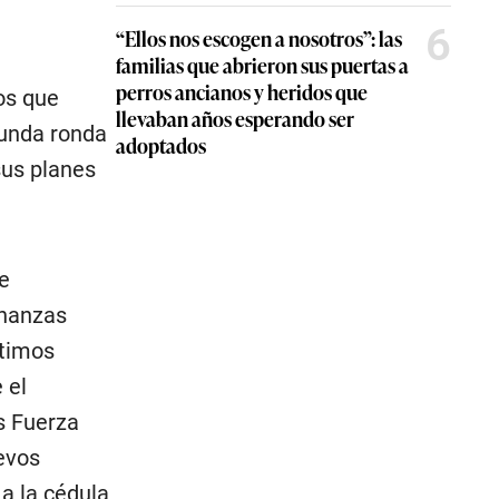
6
“Ellos nos escogen a nosotros”: las
familias que abrieron sus puertas a
perros ancianos y heridos que
os que
llevaban años esperando ser
gunda ronda
adoptados
sus planes
se
inanzas
ltimos
 el
s Fuerza
evos
 a la cédula