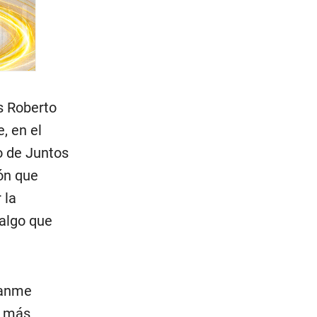
s Roberto
, en el
no de Juntos
ión que
 la
 algo que
ítanme
s más