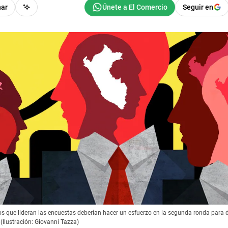
har
Seguir en
s que lideran las encuestas deberían hacer un esfuerzo en la segunda ronda para 
 (Ilustración: Giovanni Tazza)