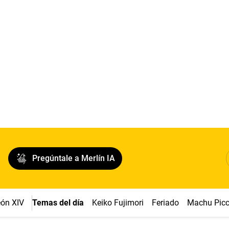
Pregúntale a Merlín IA
ón XIV
Temas del día
Keiko Fujimori
Feriado
Machu Pic