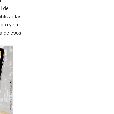
a
l de
ilizar las
nto y su
a de esos