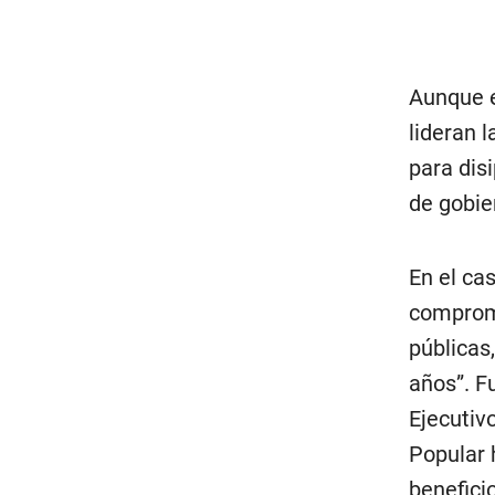
Aunque e
lideran 
para dis
de gobie
En el ca
comprome
públicas
años”. F
Ejecutiv
Popular 
benefici