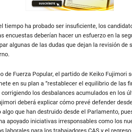
l tiempo ha probado ser insuficiente, los candidat
las encuestas deberían hacer un esfuerzo en la se
ipar algunas de las dudas que dejan la revisión de 
rno.
so de Fuerza Popular, el partido de Keiko Fujimori 
te en su plan a “restablecer el equilibrio de las f
, corrigiendo los desbalances acumulados en los ú
ujimori deberá explicar cómo prevé defender desde
o algo que han destruido desde el Parlamento, pue
ha apoyado iniciativas irresponsables como los nu
os laborales para los trabajadores CAS y el regreso