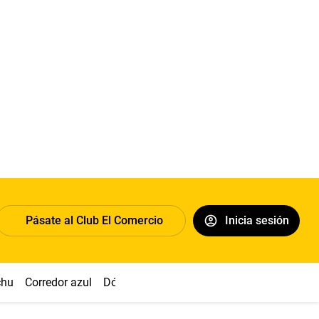
Pásate al Club El Comercio
Inicia sesión
chu
Corredor azul
Dólar
Congreso
Nasca
Acuña
Toled