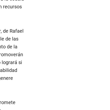
n recursos
, de Rafael
e de las
to de la
 promoverán
 logrará si
abilidad
 genere
promete