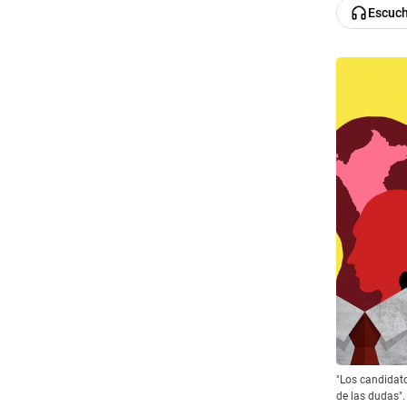
Escuc
"Los candidato
de las dudas".