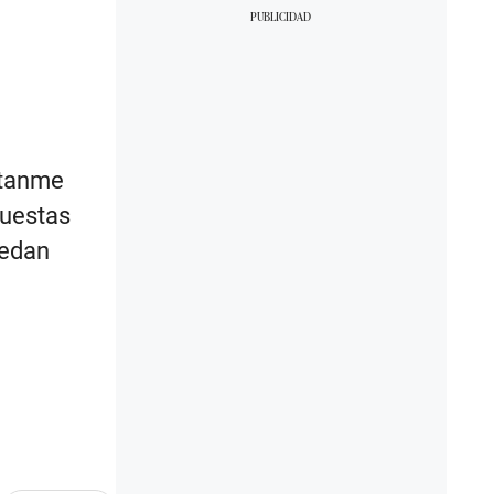
ítanme
puestas
uedan