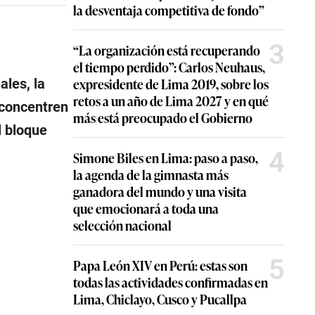
la desventaja competitiva de fondo”
3
“La organización está recuperando
el tiempo perdido”: Carlos Neuhaus,
expresidente de Lima 2019, sobre los
les, la
retos a un año de Lima 2027 y en qué
 concentren
más está preocupado el Gobierno
l bloque
4
Simone Biles en Lima: paso a paso,
la agenda de la gimnasta más
ganadora del mundo y una visita
que emocionará a toda una
selección nacional
5
Papa León XIV en Perú: estas son
todas las actividades confirmadas en
Lima, Chiclayo, Cusco y Pucallpa