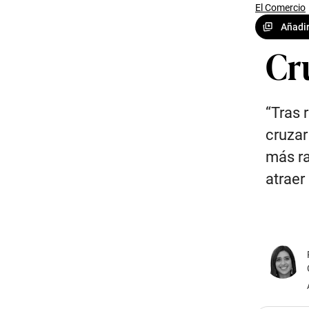
El Comercio
Añadir
Cr
“Tras 
cruzar
más r
atraer