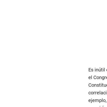
Es inúti
el Congr
Constitu
correlac
ejemplo,