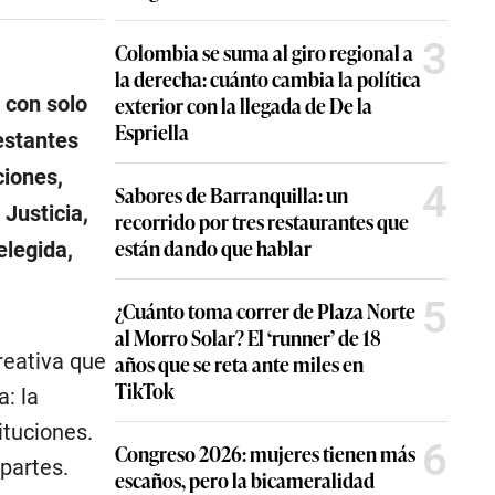
3
Colombia se suma al giro regional a
la derecha: cuánto cambia la política
e con solo
exterior con la llegada de De la
Espriella
restantes
ciones,
4
Sabores de Barranquilla: un
 Justicia,
recorrido por tres restaurantes que
están dando que hablar
elegida,
5
¿Cuánto toma correr de Plaza Norte
al Morro Solar? El ‘runner’ de 18
reativa que
años que se reta ante miles en
TikTok
: la
ituciones.
6
Congreso 2026: mujeres tienen más
partes.
escaños, pero la bicameralidad