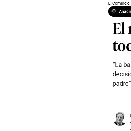
El Comercio
Añadir
El
to
“La ba
decisi
padre”