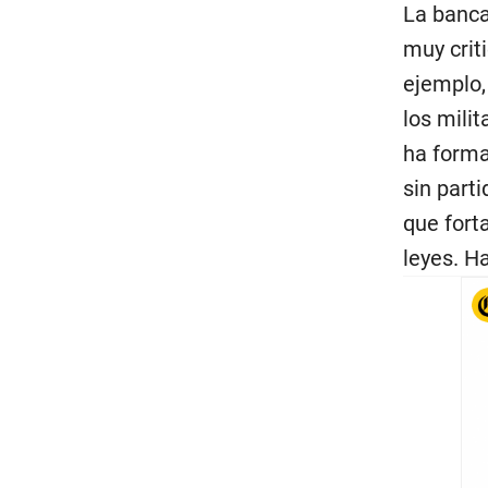
La banca
muy criti
ejemplo,
los mili
ha forma
sin part
que fort
leyes. H