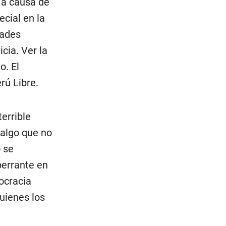
a a causa de
ecial en la
dades
icia. Ver la
o. El
rú Libre.
terrible
 algo que no
o se
berrante en
ocracia
uienes los