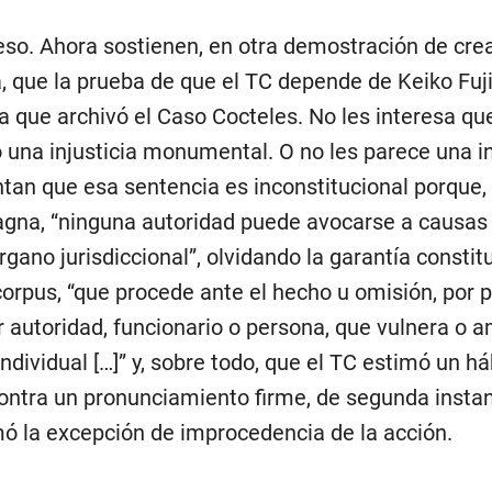
eso. Ahora sostienen, en otra demostración de cre
a, que la prueba de que el TC depende de Keiko Fuji
a que archivó el Caso Cocteles. No les interesa qu
 una injusticia monumental. O no les parece una in
an que esa sentencia es inconstitucional porque,
gna, “ninguna autoridad puede avocarse a causas
rgano jurisdiccional”, olvidando la garantía constit
orpus, “que procede ante el hecho u omisión, por p
r autoridad, funcionario o persona, que vulnera o 
individual […]” y, sobre todo, que el TC estimó un h
ontra un pronunciamiento firme, de segunda instan
ó la excepción de improcedencia de la acción.