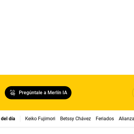
Pregúntale a Merlín IA
del día
Keiko Fujimori
Betssy Chávez
Feriados
Alianz