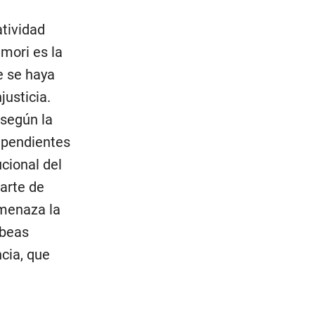
atividad
mori es la
e se haya
justicia.
 según la
 pendientes
ucional del
arte de
amenaza la
ábeas
cia, que