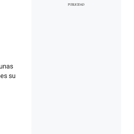
gunas
 es su