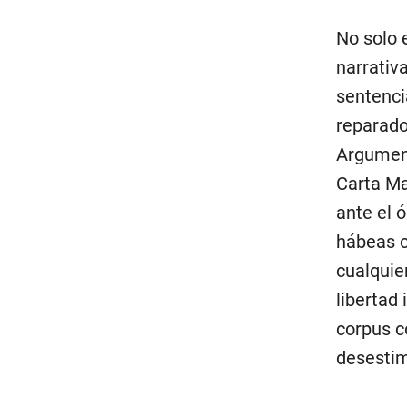
No solo 
narrativ
sentenci
reparado
Argument
Carta Ma
ante el ó
hábeas c
cualquie
libertad 
corpus c
desestim