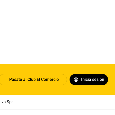
Pásate al Club El Comercio
Inicia sesión
a vs Sport Boys
Jorge Messi
Dólar
Papa León XIV
Congre