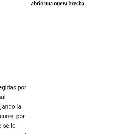
abrió una nueva brecha
egidas por
nal
ejando la
urre, por
 se le