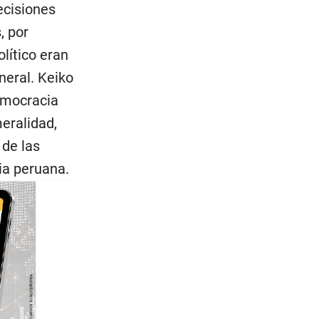
ecisiones
, por
lítico eran
neral. Keiko
emocracia
eralidad,
 de las
ia peruana.