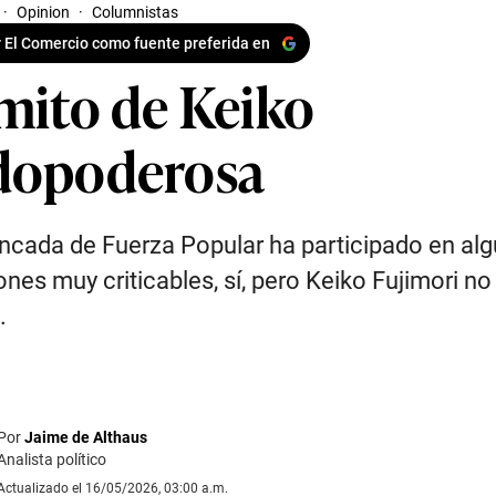
·
Opinion
·
Columnistas
 El Comercio como fuente preferida en
 mito de Keiko
dopoderosa
ncada de Fuerza Popular ha participado en al
ones muy criticables, sí, pero Keiko Fujimori no
.
Por
Jaime de Althaus
Analista político
Actualizado el 16/05/2026, 03:00 a.m.