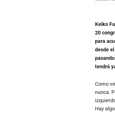
Keiko Fu
20 congr
para acu
desde el
pasando 
tendrá ya
Como vem
nunca. P
izquierd
Hay algo