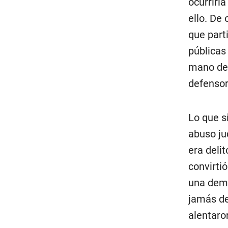
ocurrirí
ello. De 
que part
públicas 
mano de 
defensor
Lo que sí
abuso ju
era delit
convirti
una demo
jamás de
alentaro