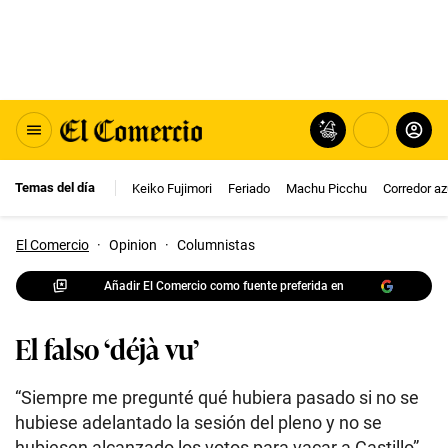
Temas del día
Keiko Fujimori
Feriado
Machu Picchu
Corredor az
El Comercio
·
Opinion
·
Columnistas
Añadir El Comercio como fuente preferida en
El falso ‘déjà vu’
“Siempre me pregunté qué hubiera pasado si no se
hubiese adelantado la sesión del pleno y no se
hubiesen alcanzado los votos para vacar a Castillo”.