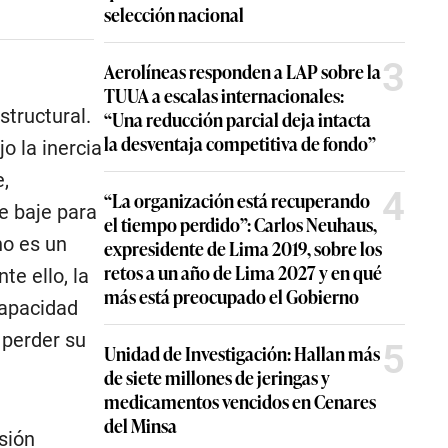
selección nacional
3
Aerolíneas responden a LAP sobre la
TUUA a escalas internacionales:
tructural.
“Una reducción parcial deja intacta
la desventaja competitiva de fondo”
o la inercia
,
4
“La organización está recuperando
e baje para
el tiempo perdido”: Carlos Neuhaus,
no es un
expresidente de Lima 2019, sobre los
retos a un año de Lima 2027 y en qué
te ello, la
más está preocupado el Gobierno
 capacidad
 perder su
5
Unidad de Investigación: Hallan más
de siete millones de jeringas y
medicamentos vencidos en Cenares
del Minsa
isión