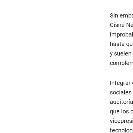
Sin emba
Cisne Ne
improbab
hasta qu
y suelen
compleme
Integrar
sociales
auditorí
que los d
vicepres
tecnolog