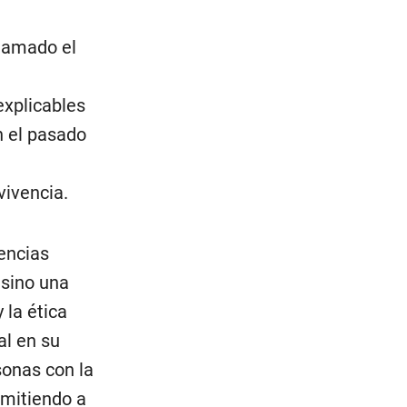
llamado el
explicables
n el pasado
vivencia.
iencias
 sino una
 la ética
al en su
sonas con la
rmitiendo a