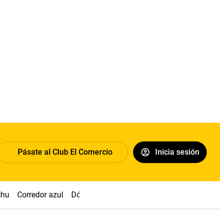
Pásate al Club El Comercio
Inicia sesión
chu
Corredor azul
Dólar
Congreso
Nasca
Acuña
Toled