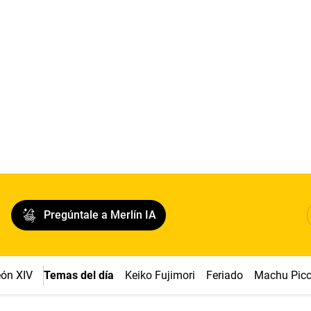
Pregúntale a Merlín IA
ón XIV
Temas del día
Keiko Fujimori
Feriado
Machu Pic