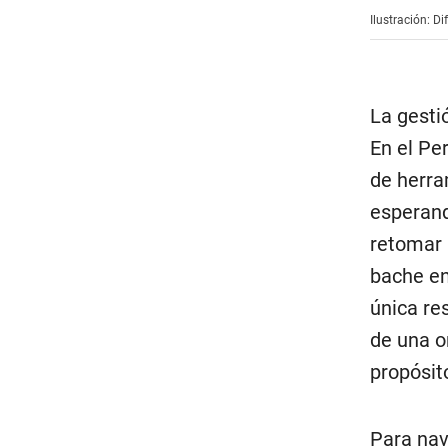
Ilustración: Di
La gesti
En el Pe
de herra
esperand
retomar 
bache en 
única res
de una o
propósit
Para nave