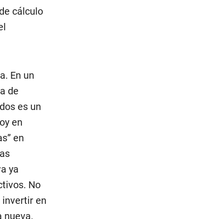
 de cálculo
el
a. En un
ha de
idos es un
hoy en
as” en
las
va ya
ctivos. No
 invertir en
a nueva.