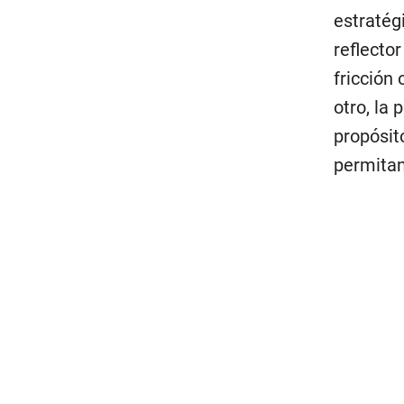
estratégi
reflecto
fricción 
otro, la
propósit
permitan