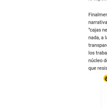
Finalmen
narrativ
“cajas n
nada, a l
transpar
los trab
núcleo d
que resis