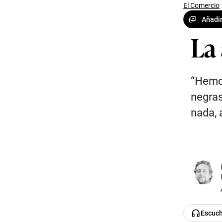
El Comercio
Añadir
La
“Hemos
negras
nada, a
Escuc