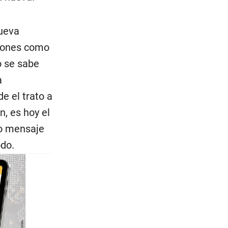
nueva
ciones como
o se sabe
a
e el trato a
n, es hoy el
co mensaje
odo.