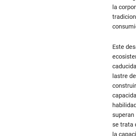
la corpo
tradicio
consumi
Este des
ecosiste
caducida
lastre d
construi
capacida
habilida
superan 
se trata 
la capac