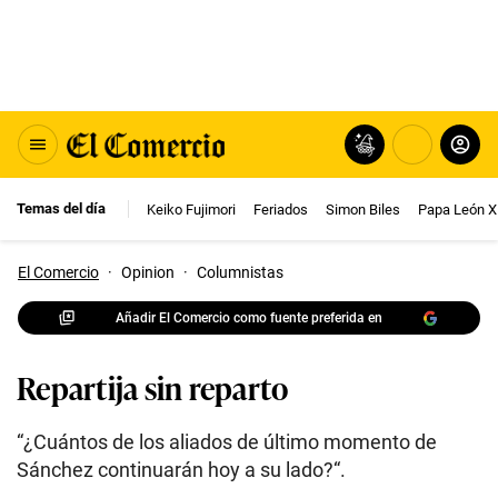
Temas del día
Keiko Fujimori
Feriados
Simon Biles
Papa León X
El Comercio
·
Opinion
·
Columnistas
Añadir El Comercio como fuente preferida en
Repartija sin reparto
“¿Cuántos de los aliados de último momento de
Sánchez continuarán hoy a su lado?“.