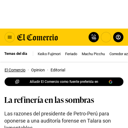
Temas del día
Keiko Fujimori
Feriado
Machu Picchu
Corredor az
El Comercio
·
Opinion
·
Editorial
Añadir El Comercio como fuente preferida en
La refinería en las sombras
Las razones del presidente de Petro-Perú para
oponerse a una auditoría forense en Talara son
lamentables.